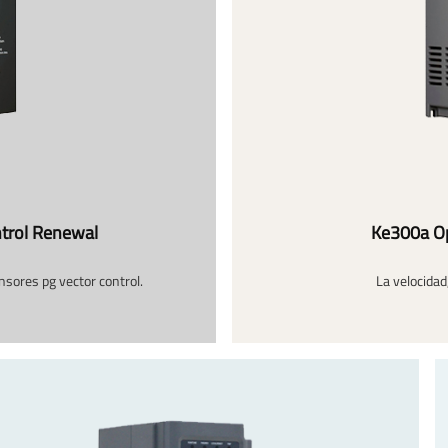
trol Renewal
Ke300a Op
sores pg vector control.
La velocidad,