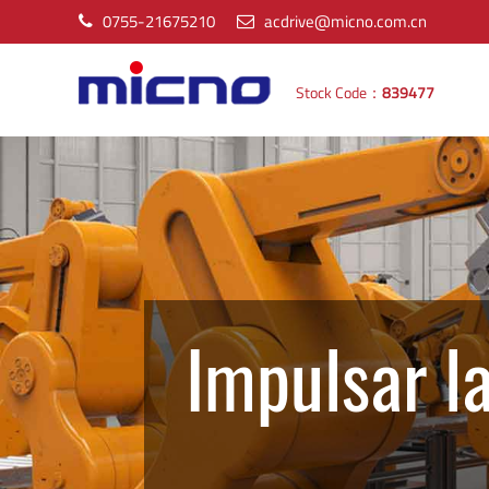
0755-21675210
acdrive@micno.com.cn
Stock Code：
839477
Impulsar la