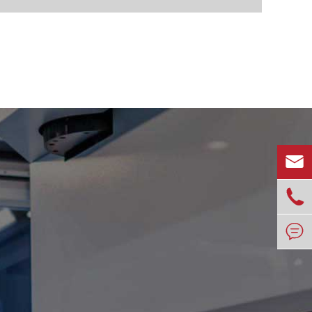


