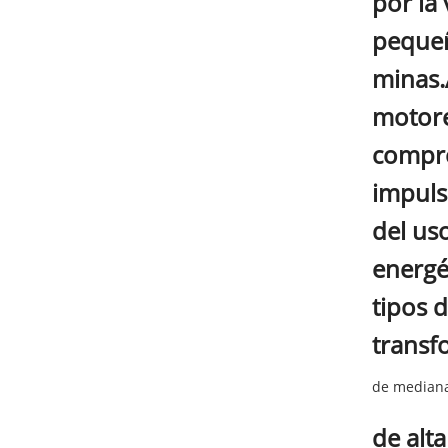
por la
pequeñ
minas.
motore
compre
impuls
del us
energé
tipos 
transf
de mediana
de alt