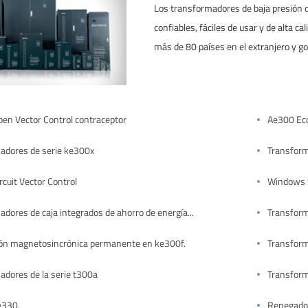
Los transformadores de baja presión d
confiables, fáciles de usar y de alta c
más de 80 países en el extranjero y go
en Vector Control contraceptor
Ae300 Eco
adores de serie ke300x
Transform
cuit Vector Control
Windows S
Transformadores de caja integrados de ahorro de energía serie ke610
Transform
ón magnetosincrónica permanente en ke300f.
Transfor
adores de la serie t300a
Transform
e330.
Renegados