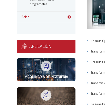
programable
Solar
Ke300a Op
APLICACIÓN
Transform
Ke600a Cir
MAQUINARIA DE INGENIERÍA
Transmisi
Transform
La serie k