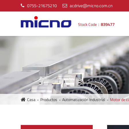
0755-21675210
acdrive@micno.com.cn
Stock Code：
839477
Casa
Productos
Automatización Industrial
Motor de c