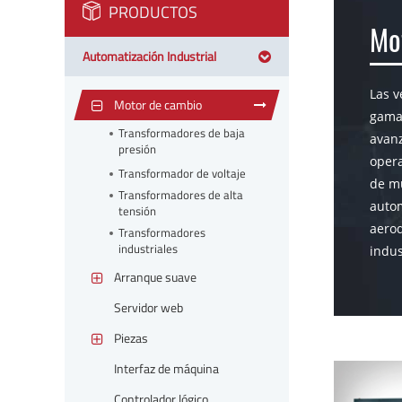
PRODUCTOS
Mo
Automatización Industrial
Las v
Motor de cambio
gama 
Transformadores de baja
avanz
presión
opera
Transformador de voltaje
de mu
Transformadores de alta
autom
tensión
aerod
Transformadores
industriales
indus
Arranque suave
Servidor web
Piezas
Interfaz de máquina
Controlador lógico