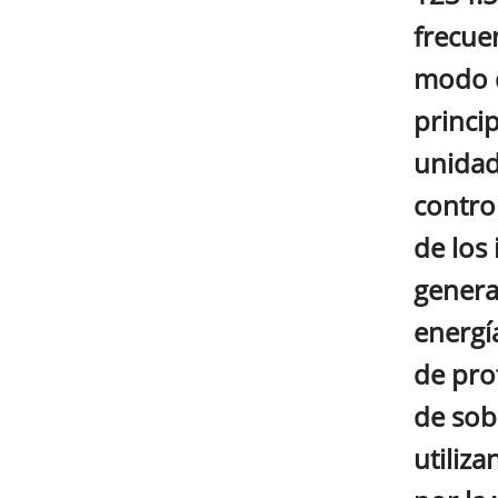
frecue
modo d
princip
unidad
control
de los
genera
energí
de pro
de sob
utiliz