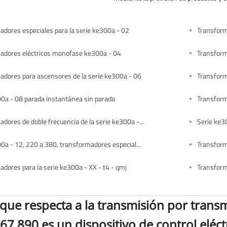
dores especiales para la serie ke300a - 02
Transform
adores eléctricos monofase ke300a - 04
Transform
adores para ascensores de la serie ke300a - 06
Transform
00a - 08 parada instantánea sin parada
Transform
Transformadores de doble frecuencia de la serie ke300a - 10
Serie ke3
Serie ke300a - 12, 220 a 380, transformadores especiales.
dores para la serie ke300a - XX - t4 - qmj
Transfor
 que respecta a la transmisión por trans
7.890 es un dispositivo de control eléctr