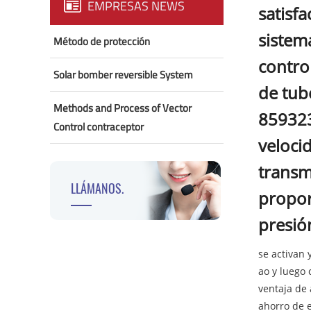
EMPRESAS NEWS
satisfa
sistem
Método de protección
contro
Solar bomber reversible System
de tube
Methods and Process of Vector
859323
Control contraceptor
veloci
transm
LLÁMANOS.
propor
presió
se activan 
ao y luego 
ventaja de 
ahorro de e