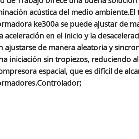
o de Trabajo ofrece una buena solución p
inación acústica del medio ambiente.El t
ormadora ke300a se puede ajustar de man
la aceleración en el inicio y la desacele
 ajustarse de manera aleatoria y sincron
na iniciación sin tropiezos, reduciendo a
ompresora espacial, que es difícil de alc
ormadores.Controlador;