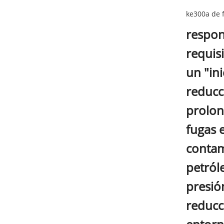
ke300a de 
respon
requis
un "ini
reducc
prolon
fugas 
contam
petról
presió
reducc