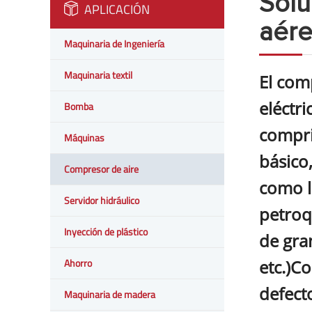
Solu
APLICACIÓN
aér
Maquinaria de Ingeniería
Maquinaria textil
El com
eléctri
Bomba
compri
Máquinas
básico
Compresor de aire
como la
Servidor hidráulico
petroq
Inyección de plástico
de gra
etc.)C
Ahorro
defect
Maquinaria de madera