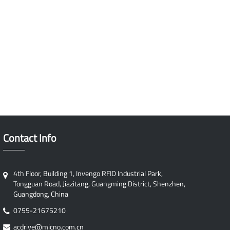
Contact Info
4th Floor, Building 1, Invengo RFID Industrial Park,
Tongguan Road, Jiazitang, Guangming District, Shenzhen,
Guangdong, China
0755-21675210
acdrive@micno.com.cn