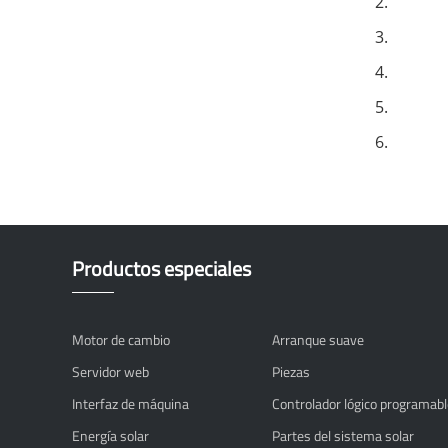
Productos especiales
Motor de cambio
Arranque suave
Servidor web
Piezas
Interfaz de máquina
Controlador lógico programabl
Energía solar
Partes del sistema solar