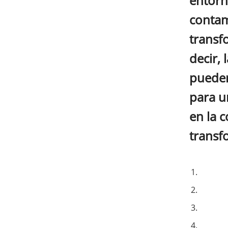
entorn
contam
transf
decir, 
pueden
para u
en la c
transf