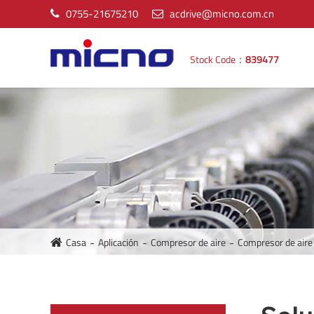
0755-21675210
acdrive@micno.com.cn
Stock Code：
839477
Casa
Aplicación
Compresor de aire
Compresor de aire