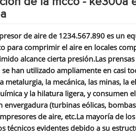
ción de la mcco - ke300a 
ea
presor de aire de 1234.567.890 es un eq
co para comprimir el aire en locales comp
mido alcance cierta presión.Las prensas
, se han utilizado ampliamente en casi tod
 metalurgia, la mecánica, las minas, la ele
uímica y la hilatura ligera, y consumen e
n envergadura (turbinas eólicas, bombas 
ompresores de aire, etc.La mayoría de lo
os técnicos evidentes debido a su estru