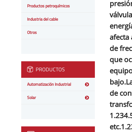
presió
Productos petroquímicos
válvul
Industria del cable
energí
Otros
afecta 
de fre
que oc
PRODUCTOS
equipo
bajo.La
Automatización Industrial
de con
Solar
transf
1.234.
etc.1.2